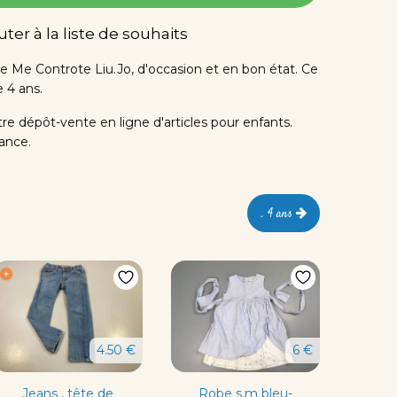
ter à la liste de souhaits
 Me Controte Liu.Jo, d'occasion et en bon état. Ce
e 4 ans.
tre dépôt-vente en ligne d'articles pour enfants.
rance.
. 4 ans
4.50 €
6 €
Jeans , tête de
Robe s.m bleu-