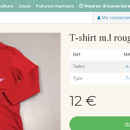
ulture
Jouer
Futures mamans
🕘 Heures d'ouvertur
Me connecte
T-shirt m.l ro
Réf.
M
Tailles
. 4
Type
. T
12 €
d