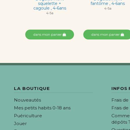
squelette +
fantôme , 4-6ans
cagoule , 4-6ans
4-5a
4-5a
dans mon panier
dans mon panier
LA BOUTIQUE
INFOS
Nouveautés
Frais de
Mes petits habits 0-18 ans
Frais de
Puériculture
Comment
dépôts 
Jouer
Questio