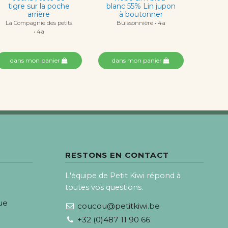
tigre sur la poche
blanc 55% Lin jupon
arrière
à boutonner
La Compagnie des petits
Buissonnière • 4a
• 4a
dans mon panier
dans mon panier
RESTONS EN CONTACT
L'équipe de Petit Kiwi répond à
toutes vos questions.
ue
coucou@petitkiwi.be
+32 (0)487 11 90 66