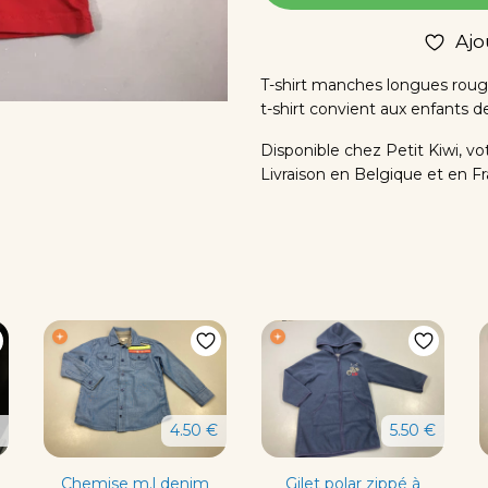
Ajou
T-shirt manches longues rouge
t-shirt convient aux enfants d
Disponible chez Petit Kiwi, vo
Livraison en Belgique et en F
4.50 €
5.50 €
Chemise m.l denim
Gilet polar zippé à