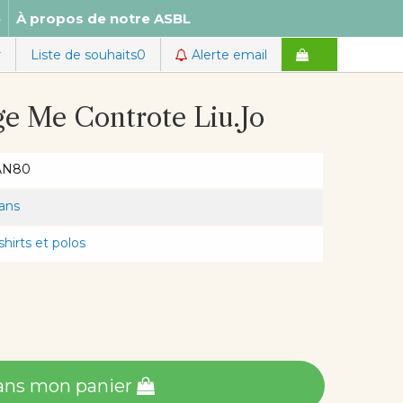
e
À propos de notre ASBL
r
Liste de souhaits
0
Alerte email
uge Me Controte Liu.Jo
AN80
 ans
-shirts et polos
ans mon panier