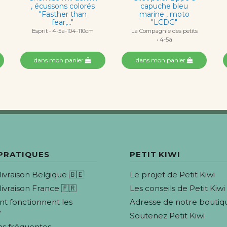
, écussons colorés
capuche bleu
"Fasther than
marine , moto
fear,..."
"LCDG"
Esprit • 4-5a-104-110cm
La Compagnie des petits
• 4-5a
dans mon panier
dans mon panier
 PRATIQUES
PETIT KIWI
 livraison Belgique 🇧🇪
Le projet de Petit Kiwi
 livraison France 🇫🇷
Les conseils de Petit Kiwi
 fonctionnent les
Adresse de notre boutiq
?
Soutenez Petit Kiwi
ns fréquentes