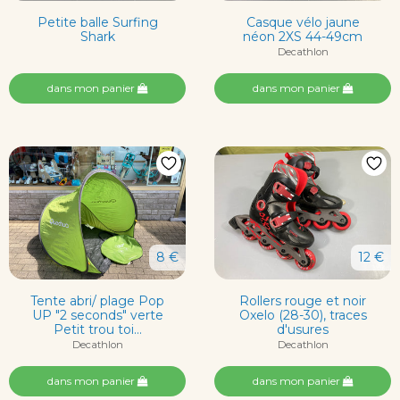
Petite balle Surfing
Casque vélo jaune
Shark
néon 2XS 44-49cm
Decathlon
dans mon panier
dans mon panier
8 €
12 €
Tente abri/ plage Pop
Rollers rouge et noir
UP "2 seconds" verte
Oxelo (28-30), traces
Petit trou toi...
d'usures
Decathlon
Decathlon
dans mon panier
dans mon panier