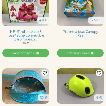
40 €
12.50 €
NEUF roller skate 3
Piscine à jeux Canopy
rose/jaune convertible
+2a
2 à 3 roues, 2...
26-30
dans mon panier
dans mon panier
32 €
4 €