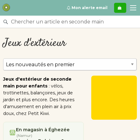
Se
Mon alerte email
rendre
directement
Rechercher
au
un
contenu
article
Jeux d'extérieur
en
seconde
main
Trier
par
Jeux d'extérieur de seconde
main pour enfants
: vélos,
trottinettes, balançoires, jeux de
jardin et plus encore. Des heures
d'amusement en plein air à prix
doux, chez Petit Kiwi.
En magasin à Éghezée
(Namur)