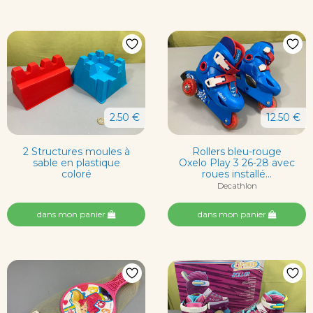
2.50 €
12.50 €
2 Structures moules à
Rollers bleu-rouge
sable en plastique
Oxelo Play 3 26-28 avec
coloré
roues installé...
Decathlon
dans mon panier
dans mon panier