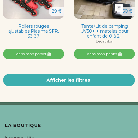
29 €
50 €
Rollers rouges
Tente/Lit de camping
ajustables Plas.ma SFR,
UV50+ + matelas pour
33-37
enfant de 0 à 2...
Decathlon
dans mon panier
dans mon panier
Afficher les filtres
LA BOUTIQUE
Nouveautés