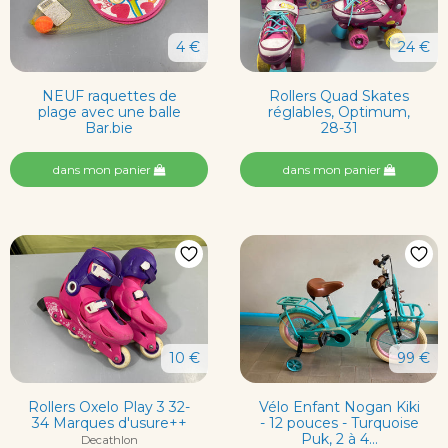
4 €
24 €
NEUF raquettes de
Rollers Quad Skates
plage avec une balle
réglables, Optimum,
Bar.bie
28-31
dans mon panier
dans mon panier
10 €
99 €
Rollers Oxelo Play 3 32-
Vélo Enfant Nogan Kiki
34 Marques d'usure++
- 12 pouces - Turquoise
Puk, 2 à 4...
Decathlon