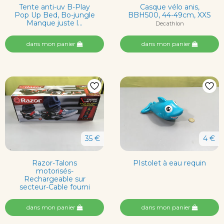
Tente anti-uv B-Play
Casque vélo anis,
Pop Up Bed, Bo-jungle
BBH500, 44-49cm, XXS
Manque juste l...
Decathlon
dans mon panier
dans mon panier
35 €
4 €
Razor-Talons
PIstolet à eau requin
motorisés-
Rechargeable sur
secteur-Cable fourni
dans mon panier
dans mon panier