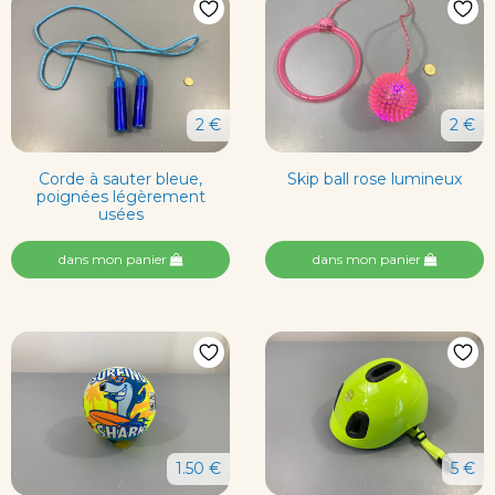
2 €
2 €
Corde à sauter bleue,
Skip ball rose lumineux
poignées légèrement
usées
dans mon panier
dans mon panier
1.50 €
5 €