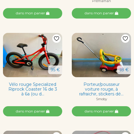
Prémaman
dans mon panier
dans mon panier
95 €
18 €
Vélo rouge Specialized
Porteur/pousseur
Riprock Coaster 16 de 3
voiture rouge, à
à 6a (ou d...
rafraichir, stickers dé...
Smoby
dans mon panier
dans mon panier