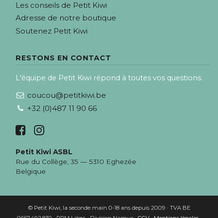
Les conseils de Petit Kiwi
Adresse de notre boutique
Soutenez Petit Kiwi
RESTONS EN CONTACT
L'équipe de Petit Kiwi répond à toutes vos questions.
coucou@petitkiwi.be
+32 (0)487 11 90 66
Petit Kiwi ASBL
Rue du Collège, 35 — 5310 Eghezée
Belgique
© Petit Kiwi, la seconde main 0-18 ans depuis 2009 · TVA BE
0667.492.830 · RPM Liège - Division Namur ·
CGV
·
Mentions légales
·