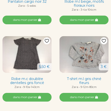
Pantalon cargo noir 32
Robe m.l beige, motifs
floraux noirs
Zara • S-ados
Zara • 3-4a-104cm
dans mon panier
dans mon panier
5.50 €
3 €
Robe m.c doublée
T-shirt m.l gris chiné
dentelles gris foncé
fleurs
Zara • 9-10a-140cm
Zara • 9-12m-80cm
dans mon panier
dans mon panier