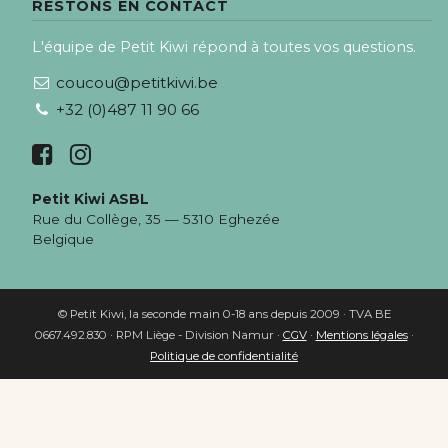
RESTONS EN CONTACT
L'équipe de Petit Kiwi répond à toutes vos questions.
coucou@petitkiwi.be
+32 (0)487 11 90 66
Petit Kiwi ASBL
Rue du Collège, 35 — 5310 Eghezée
Belgique
© Petit Kiwi, la seconde main 0-18 ans depuis 2009 · TVA BE
0667.492.830 · RPM Liège - Division Namur ·
CGV
·
Mentions légales
·
Politique de confidentialité