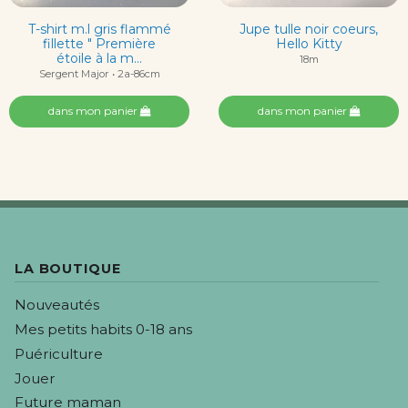
T-shirt m.l gris flammé
Jupe tulle noir coeurs,
fillette " Première
Hello Kitty
étoile à la m...
18m
Sergent Major • 2a-86cm
dans mon panier
dans mon panier
LA BOUTIQUE
Nouveautés
Mes petits habits 0-18 ans
Puériculture
Jouer
Future maman