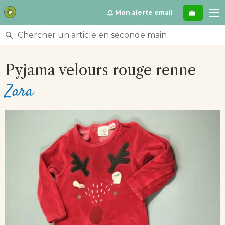
Se
Mon alerte email
rendre
directement
Rechercher
au
un
contenu
article
Pyjama velours rouge renne
en
seconde
Zara
main