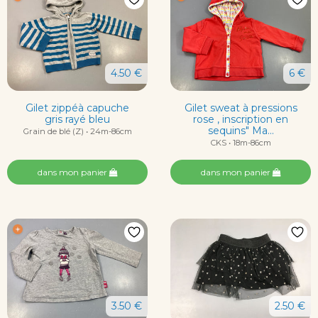
4.50 €
6 €
Gilet zippéà capuche
Gilet sweat à pressions
gris rayé bleu
rose , inscription en
sequins" Ma...
Grain de blé (Z) • 24m-86cm
CKS • 18m-86cm
dans mon panier
dans mon panier
3.50 €
2.50 €