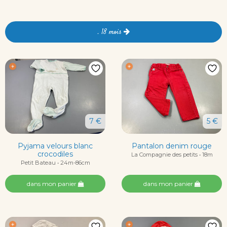
. 18 mois
7 €
5 €
Pyjama velours blanc
Pantalon denim rouge
crocodiles
La Compagnie des petits • 18m
Petit Bateau • 24m-86cm
dans mon panier
dans mon panier