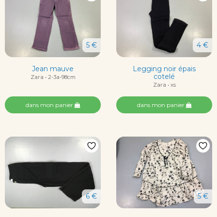
5 €
4 €
Jean mauve
Legging noir épais
cotelé
Zara • 2-3a-98cm
Zara • xs
dans mon panier
dans mon panier
6 €
5 €