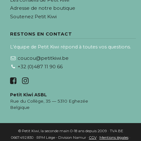
Adresse de notre boutique
Soutenez Petit Kiwi
RESTONS EN CONTACT
L'équipe de Petit Kiwi répond à toutes vos questions.
coucou@petitkiwi.be
+32 (0)487 11 90 66
Petit Kiwi ASBL
Rue du Collège, 35 — 5310 Eghezée
Belgique
© Petit Kiwi, la seconde main 0-18 ans depuis 2009 · TVA BE
0667.492.830 · RPM Liège - Division Namur ·
CGV
·
Mentions légales
·