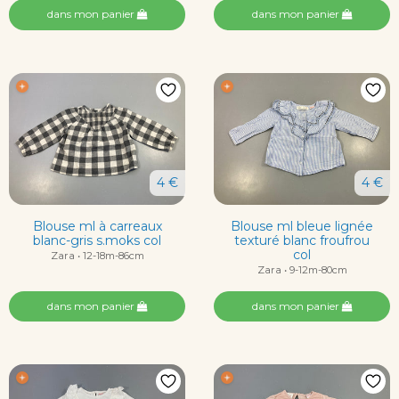
dans mon panier
dans mon panier
4 €
4 €
Blouse ml à carreaux
Blouse ml bleue lignée
blanc-gris s.moks col
texturé blanc froufrou
col
Zara • 12-18m-86cm
Zara • 9-12m-80cm
dans mon panier
dans mon panier