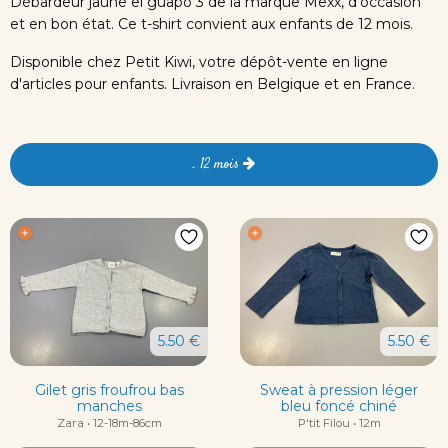
Débardeur jaune el guapo 3 de la marque Mexx, d'occasion
et en bon état. Ce t-shirt convient aux enfants de 12 mois.
Disponible chez Petit Kiwi, votre dépôt-vente en ligne
d'articles pour enfants. Livraison en Belgique et en France.
. 12 mois
5.50 €
5.50 €
Gilet gris froufrou bas
Sweat à pression léger
manches
bleu foncé chiné
Zara • 12-18m-86cm
P'tit Filou • 12m