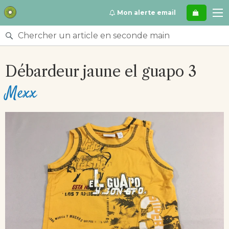
Se
Mon alerte email
rendre
directement
Rechercher
au
un
contenu
article
Débardeur jaune el guapo 3
en
seconde
Mexx
main