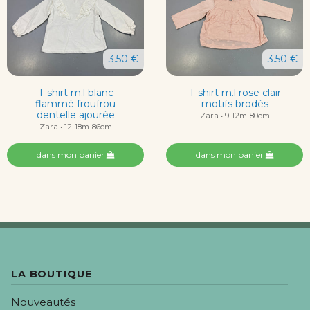
3.50 €
3.50 €
T-shirt m.l blanc
T-shirt m.l rose clair
flammé froufrou
motifs brodés
dentelle ajourée
Zara • 9-12m-80cm
Zara • 12-18m-86cm
dans mon panier
dans mon panier
LA BOUTIQUE
Nouveautés