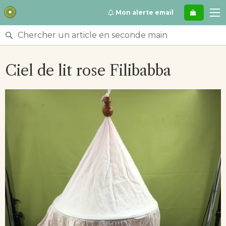
Se
Mon alerte email
rendre
directement
Rechercher
au
un
contenu
article
Ciel de lit rose Filibabba
en
seconde
main