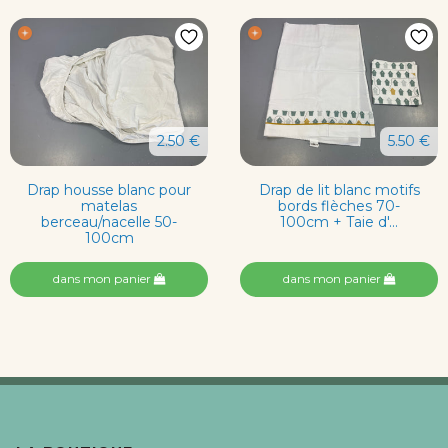
2.50 €
5.50 €
Drap housse blanc pour
Drap de lit blanc motifs
matelas
bords flèches 70-
berceau/nacelle 50-
100cm + Taie d'...
100cm
dans mon panier
dans mon panier