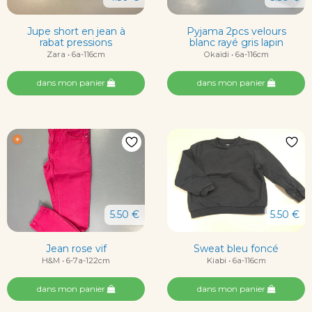
Jupe short en jean à
Pyjama 2pcs velours
rabat pressions
blanc rayé gris lapin
Zara • 6a-116cm
Okaïdi • 6a-116cm
dans mon panier
dans mon panier
5.50 €
5.50 €
Jean rose vif
Sweat bleu foncé
H&M • 6-7a-122cm
Kiabi • 6a-116cm
dans mon panier
dans mon panier