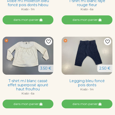
Robe m.l molleton bleu
T-shirt m.l blanc rayé
foncé pois dorés hibou
rouge fleur
Kiabi • 1m
Kiabi • 6a
dans mon panier
dans mon panier
3.50 €
2.50 €
T-shirt m.l blanc cassé
Legging bleu foncé
effet superposé ajouré
pois dorés
haut froufrou
Kiabi • 1m
Kiabi • 6a
dans mon panier
dans mon panier