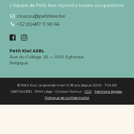
L'équipe de Petit Kiwi répond à toutes vos questions.
coucou@petitkiwi.be
+32 (0)487 11 90 66
Petit Kiwi ASBL
Rue du Collège, 35 — 5310 Eghezée
Belgique
© Petit Kiwi, la seconde main 0-18 ans depuis 2009 · TVA BE
0667.492.830 · RPM Liège - Division Namur ·
CGV
·
Mentions légales
·
Politique de confidentialité