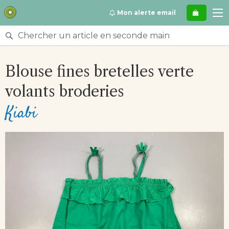
Se
Mon alerte email
rendre
directement
Rechercher
au
un
contenu
article
Blouse fines bretelles verte
en
seconde
volants broderies
main
Kiabi