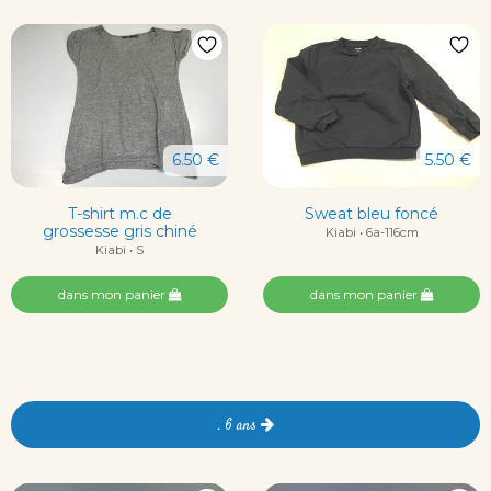
6.50 €
5.50 €
T-shirt m.c de
Sweat bleu foncé
grossesse gris chiné
Kiabi • 6a-116cm
Kiabi • S
dans mon panier
dans mon panier
. 6 ans