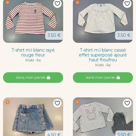
3.50 €
3.50 €
T-shirt m.l blanc rayé
T-shirt m.l blanc cassé
rouge fleur
effet superposé ajouré
haut froufrou
Kiabi • 6a
Kiabi • 6a
dans mon panier
dans mon panier
4.50 €
5.50 €